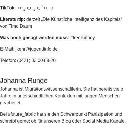
TikTok
••.¸¸.•„•.¸¸.•„¯´••._.•
Literaturtip:
derzeit „Die Künstliche Intelligenz des Kapitals“
von Timo Daum
Was noch gesagt werden muss:
#freeBritney
E-Mail: jkehr@jugendinfo.de
Telefon: (0421) 33 00 89-20
Johanna Runge
Johanna ist Migrationswissenschaftlerin. Sie hat bereits viele
Jahre in unterschiedlichen Kontexten mit jungen Menschen
gearbeitet.
Bei #future_fabric hat sie den
Schwerpunkt Partizipation
und
schreibt gerne; ob für unseren Blog oder Social Media Kanäle.