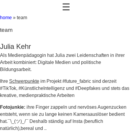
☰
home
»
team
team
Julia Kehr
Als Medienpädagogin hat Julia zwei Leidenschaften in ihrer
Arbeit kombiniert: Digitale Medien und politische
Bildungsarbeit.
Ihre
Schwerpunkte
im Projekt #future_fabric sind derzeit
#TikTok, #KünstlicheIntelligenz und #Deepfakes und stets das
kreative, medienpraktische Arbeiten
Fotojunkie:
ihre Finger zappeln und nervöses Augenzucken
entsteht, wenn sie zu lange keinen Kameraauslöser bedient
hat.¯\_(ツ)_/¯ Deshalb ständig auf Insta (beruflich
natürlich),bereal und ..