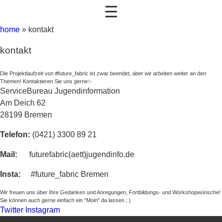
☰
home
»
kontakt
kontakt
Die Projektlaufzeit von #future_fabric ist zwar beendet, aber wir arbeiten weiter an den
Themen! Kontaktieren Sie uns gerne✨
ServiceBureau Jugendinformation
Am Deich 62
28199 Bremen
Telefon:
(0421) 3300 89 21
Mail:
futurefabric(aett)jugendinfo.de
Insta:
#future_fabric Bremen
Wir freuen uns über Ihre Gedanken und Anregungen, Fortbildungs- und Workshopwünsche!
Sie können auch gerne einfach ein "Moin" da lassen ; )
Twitter
Instagram