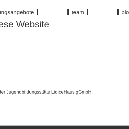
dungsangebote
team
bl
iese Website
 der Jugendbildungsstätte LidiceHaus gGmbH